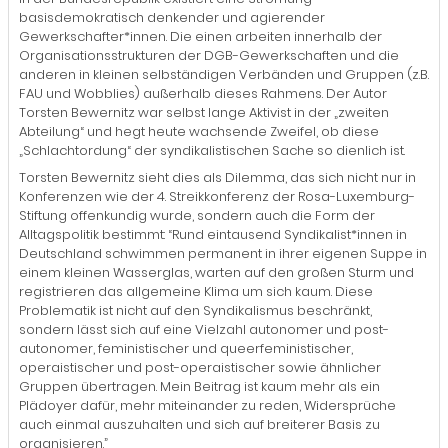
basisdemokratisch denkender und agierender
Gewerkschafter*innen. Die einen arbeiten innerhalb der
Organisationsstrukturen der DGB-Gewerkschaften und die
anderen in kleinen selbständigen Verbänden und Gruppen (z.B.
FAU und Wobblies) außerhalb dieses Rahmens. Der Autor
Torsten Bewernitz war selbst lange Aktivist in der „zweiten
Abteilung“ und hegt heute wachsende Zweifel, ob diese
„Schlachtordung“ der syndikalistischen Sache so dienlich ist.
Torsten Bewernitz sieht dies als Dilemma, das sich nicht nur in
Konferenzen wie der 4. Streikkonferenz der Rosa-Luxemburg-
Stiftung offenkundig wurde, sondern auch die Form der
Alltagspolitik bestimmt: “Rund eintausend Syndikalist*innen in
Deutschland schwimmen permanent in ihrer eigenen Suppe in
einem kleinen Wasserglas, warten auf den großen Sturm und
registrieren das allgemeine Klima um sich kaum. Diese
Problematik ist nicht auf den Syndikalismus beschränkt,
sondern lässt sich auf eine Vielzahl autonomer und post-
autonomer, feministischer und queerfeministischer,
operaistischer und post-operaistischer sowie ähnlicher
Gruppen übertragen. Mein Beitrag ist kaum mehr als ein
Plädoyer dafür, mehr miteinander zu reden, Widersprüche
auch einmal auszuhalten und sich auf breiterer Basis zu
organisieren.”