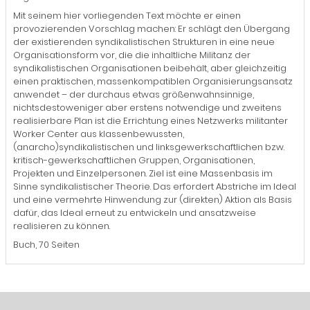
Mit seinem hier vorliegenden Text möchte er einen
provozierenden Vorschlag machen: Er schlägt den Übergang
der existierenden syndikalistischen Strukturen in eine neue
Organisationsform vor, die die inhaltliche Militanz der
syndikalistischen Organisationen beibehält, aber gleichzeitig
einen praktischen, massenkompatiblen Organisierungsansatz
anwendet – der durchaus etwas größenwahnsinnige,
nichtsdestoweniger aber erstens notwendige und zweitens
realisierbare Plan ist die Errichtung eines Netzwerks militanter
Worker Center aus klassenbewussten,
(anarcho)syndikalistischen und linksgewerkschaftlichen bzw.
kritisch-gewerkschaftlichen Gruppen, Organisationen,
Projekten und Einzelpersonen. Ziel ist eine Massenbasis im
Sinne syndikalistischer Theorie. Das erfordert Abstriche im Ideal
und eine vermehrte Hinwendung zur (direkten) Aktion als Basis
dafür, das Ideal erneut zu entwickeln und ansatzweise
realisieren zu können.
Buch, 70 Seiten