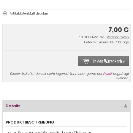
Artikeldatenblatt drucken
7,00 €
inkl. 10 % MwSt. zzgl.
Versandkosten
Lieferzeit:
AT und DE: 7-10 Tage
Dieser Artikel ist derzeit nicht lagernd, kann aber gerne per
E-Mail
angefragt
werden.
Details
PRODUKTBESCHREIBUNG
In der Bundesrepublik existiert eine Strömung