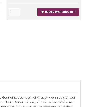
IN DEN WARENKORB
 des Gemeinwesens einwirkt, auch wenn es sich auf
. B. ein Generalstreik, ist in derselben Zeit eine
deutung, da sie auf den Gesamtmechanismus des