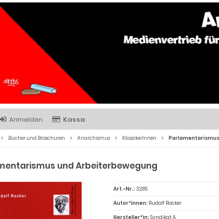
Anmelden
Kassa
Bücher und Broschüren
Anarchismus
KlassikerInnen
Parlamentarismus
mentarismus und Arbeiterbewegung
Art.-Nr.:
3285
Autor*innen:
Rudolf Rocker
Hersteller*in:
Syndikat A