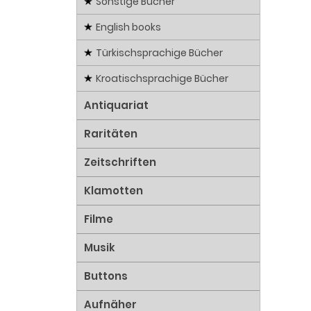
Sonstige Bücher
English books
Türkischsprachige Bücher
Kroatischsprachige Bücher
Antiquariat
Raritäten
Zeitschriften
Klamotten
Filme
Musik
Buttons
Aufnäher