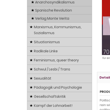
Anarchosyndikalismus
Spanische Revolution
Verlag Monte Verita
Marxismus, Kommunismus,
Sozialismus
Situationismus
Radikale Linke
Für ei
Feminismus, queer theory
Schwul / Lesbi / Trans
Detai
Sexualität
Pädagogik und Psychologie
PROD
Gesellschaftskritik
Politi
rein w
Kampf der Lohnarbeit!
politi