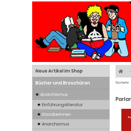
Neue Artikel im Shop
Bücher und Broschüren
Startseite
Anarchismus
Parla
Einführungsliteratur
KlassikerInnen
Anarchismus