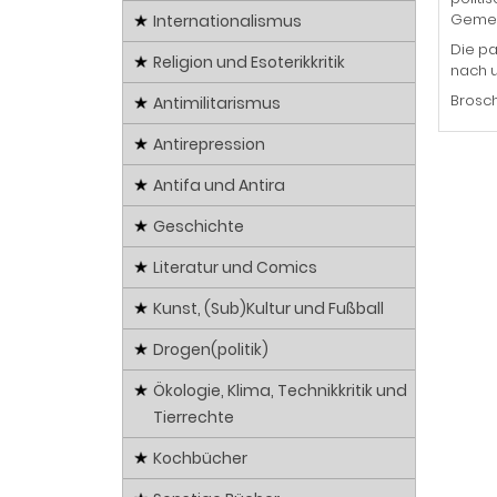
Gemein
Internationalismus
Die pa
Religion und Esoterikkritik
nach u
Brosch
Antimilitarismus
Antirepression
Antifa und Antira
Geschichte
Literatur und Comics
Kunst, (Sub)Kultur und Fußball
Drogen(politik)
Ökologie, Klima, Technikkritik und
Tierrechte
Kochbücher