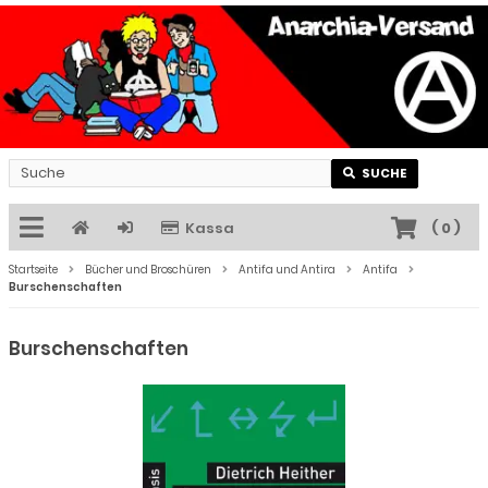
SUCHE
Kassa
(
0
)
Startseite
Bücher und Broschüren
Antifa und Antira
Antifa
Burschenschaften
Burschenschaften