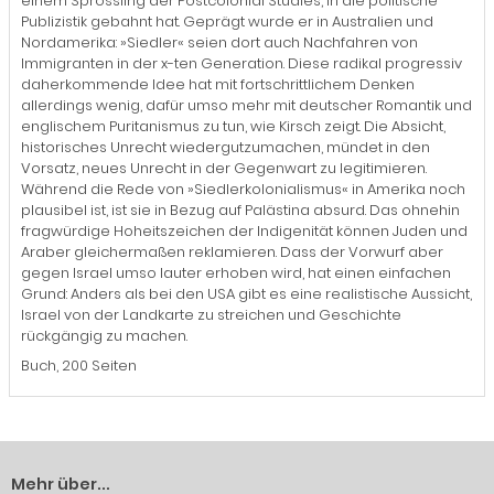
einem Sprössling der Postcolonial Studies, in die politische
Publizistik gebahnt hat. Geprägt wurde er in Australien und
Nordamerika: »Siedler« seien dort auch Nachfahren von
Immigranten in der x-ten Generation. Diese radikal progressiv
daherkommende Idee hat mit fortschrittlichem Denken
allerdings wenig, dafür umso mehr mit deutscher Romantik und
englischem Puritanismus zu tun, wie Kirsch zeigt. Die Absicht,
historisches Unrecht wiedergutzumachen, mündet in den
Vorsatz, neues Unrecht in der Gegenwart zu legitimieren.
Während die Rede von »Siedlerkolonialismus« in Amerika noch
plausibel ist, ist sie in Bezug auf Palästina absurd. Das ohnehin
fragwürdige Hoheitszeichen der Indigenität können Juden und
Araber gleichermaßen reklamieren. Dass der Vorwurf aber
gegen Israel umso lauter erhoben wird, hat einen einfachen
Grund: Anders als bei den USA gibt es eine realistische Aussicht,
Israel von der Landkarte zu streichen und Geschichte
rückgängig zu machen.
Buch, 200 Seiten
Mehr über...