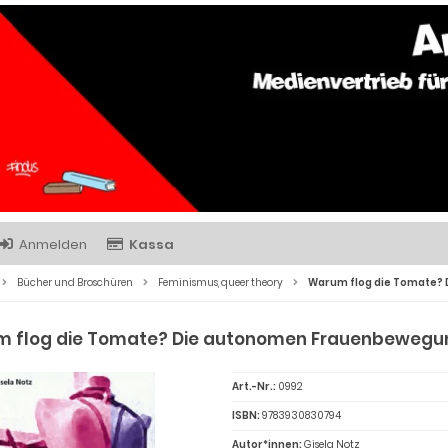
Anmelden
Kassa
Bücher und Broschüren
Feminismus, queer theory
Warum flog die Tomate? 
 flog die Tomate? Die autonomen Frauenbewegung
Art.-Nr.:
0992
ISBN:
9783930830794
Autor*innen:
Gisela Notz