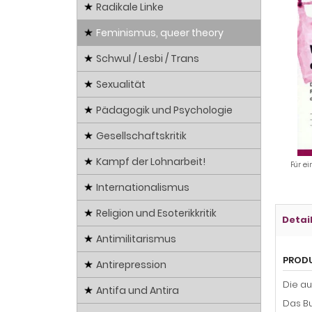
Radikale Linke
Feminismus, queer theory
Schwul / Lesbi / Trans
Sexualität
Pädagogik und Psychologie
Gesellschaftskritik
Kampf der Lohnarbeit!
Für ei
Internationalismus
Religion und Esoterikkritik
Detai
Antimilitarismus
PROD
Antirepression
Die a
Antifa und Antira
Das Bu