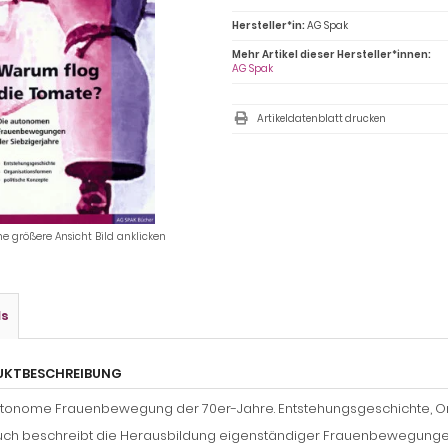
Hersteller*in:
AG Spak
Mehr Artikel dieser Hersteller*innen:
AG Spak
Artikeldatenblatt drucken
ne größere Ansicht Bild anklicken
ls
UKTBESCHREIBUNG
utonome Frauenbewegung der 70er-Jahre. Entstehungsgeschichte, Or
ch beschreibt die Herausbildung eigenständiger Frauenbewegungen 