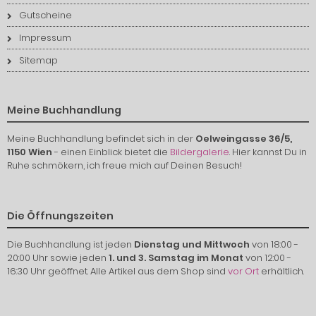
Gutscheine
Impressum
Sitemap
Meine Buchhandlung
Meine Buchhandlung befindet sich in der
Oelweingasse 36/5,
1150 Wien
- einen Einblick bietet die
Bildergalerie
. Hier kannst Du in
Ruhe schmökern, ich freue mich auf Deinen Besuch!
Die Öffnungszeiten
Die Buchhandlung ist jeden
Dienstag und Mittwoch
von 18:00 -
20:00 Uhr sowie jeden
1. und 3. Samstag im Monat
von 12:00 -
16:30 Uhr geöffnet. Alle Artikel aus dem Shop sind
vor Ort
erhältlich.