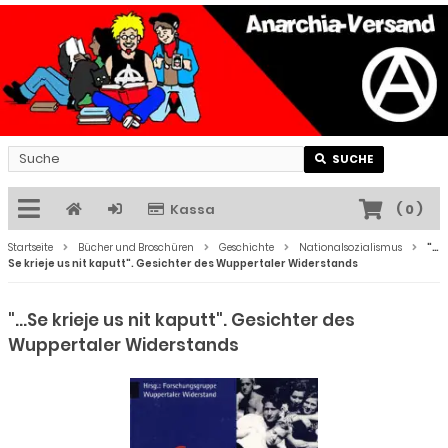
SUCHE
Kassa
(
0
)
Startseite
Bücher und Broschüren
Geschichte
Nationalsozialismus
"…
Se krieje us nit kaputt". Gesichter des Wuppertaler Widerstands
"…Se krieje us nit kaputt". Gesichter des
Wuppertaler Widerstands