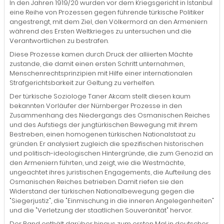
In den Jahren 1919/20 wurden vor dem Kriegsgericht in Istanbul
eine Reihe von Prozessen gegen führende türkische Politiker
angestrengt, mit dem Ziel, den Völkermord an den Armeniern
während des Ersten Weltkrieges zu untersuchen und die
Verantwortlichen zu bestrafen.
Diese Prozesse kamen durch Druck der alliierten Mächte
zustande, die damit einen ersten Schritt unternahmen,
Menschenrechtsprinzipien mit Hilfe einer internationalen
Strafgerichtsbarkeit zur Geltung zu verhelfen.
Der türkische Soziologe Taner Akcam stellt diesen kaum
bekannten Vorläufer der Nürnberger Prozesse in den
Zusammenhang des Niedergangs des Osmanischen Reiches
und des Aufstiegs der jungtürkischen Bewegung mit ihrem
Bestreben, einen homogenen türkischen Nationalstaat zu
gründen. Er analysiert zugleich die spezifischen historischen
und politisch-ideologischen Hintergründe, die zum Genozid an
den Armeniern führten, und zeigt, wie die Westmächte,
ungeachtet ihres juristischen Engagements, die Aufteilung des
Osmanischen Reiches betrieben. Damit riefen sie den
Widerstand der türkischen Nationalbewegung gegen die
"Siegerjustiz", die "Einmischung in die inneren Angelegenheiten"
und die "Verletzung der staatlichen Souveränität" hervor.
Der Band enthält darüber hinaus zum ersten Mal in deutscher