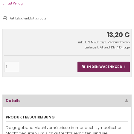
Unrast Verlag
Artikeldatenblatt drucken
13,20 €
inkl. 10 % MwSt. zzgl.
Versandkosten
Lieferzeit:
AT und DE: 7-10 Tage
IN DEN WARENKORB
Details
PRODUKTBESCHREIBUNG
Da gegebene Machtverhältnisse immer auch symbolischer
Macht bedürfen, um sich aufrechtzuerhalten, sind sie