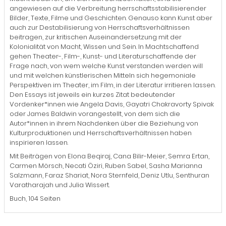
angewiesen auf die Verbreitung herrschaftsstabilisierender
Bilder, Texte, Filme und Geschichten. Genauso kann Kunst aber
auch zur Destabilisierung von Herrschaftsverhältnissen
beitragen, zur kritischen Auseinandersetzung mit der
Kolonialität von Macht, Wissen und Sein. In Machtschaffend
gehen Theater-, Film-, Kunst- und Literaturschaffende der
Frage nach, von wem welche Kunst verstanden werden will
und mit welchen künstlerischen Mitteln sich hegemoniale
Perspektiven im Theater, im Film, in der Literatur irritieren lassen.
Den Essays ist jeweils ein kurzes Zitat bedeutender
Vordenker*innen wie Angela Davis, Gayatri Chakravorty Spivak
oder James Baldwin vorangestellt, von dem sich die
Autor*innen in ihrem Nachdenken über die Beziehung von
Kulturproduktionen und Herrschaftsverhältnissen haben
inspirieren lassen.
Mit Beiträgen von Elona Beqiraj, Cana Bilir-Meier, Semra Ertan,
Carmen Mörsch, Necati Öziri, Ruben Sabel, Sasha Marianna
Salzmann, Faraz Shariat, Nora Sternfeld, Deniz Utlu, Senthuran
Varatharajah und Julia Wissert.
Buch, 104 Seiten