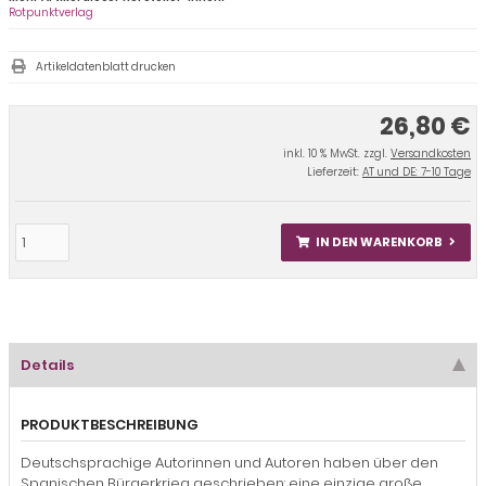
Rotpunktverlag
Artikeldatenblatt drucken
26,80 €
inkl. 10 % MwSt. zzgl.
Versandkosten
Lieferzeit:
AT und DE: 7-10 Tage
IN DEN WARENKORB
Details
PRODUKTBESCHREIBUNG
Deutschsprachige Autorinnen und Autoren haben über den
Spanischen Bürgerkrieg geschrieben: eine einzige große,