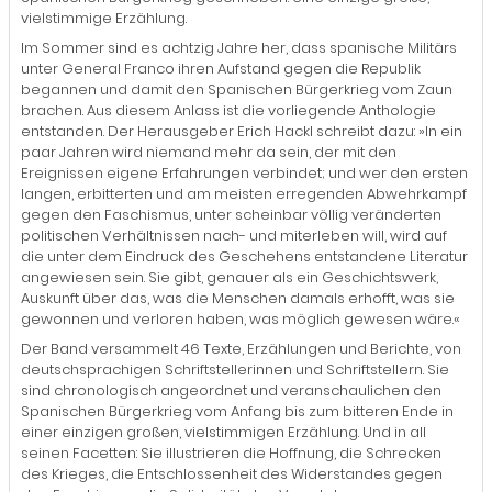
vielstimmige Erzählung.
Im Sommer sind es achtzig Jahre her, dass spanische Militärs
unter General Franco ihren Aufstand gegen die Republik
begannen und damit den Spanischen Bürgerkrieg vom Zaun
brachen. Aus diesem Anlass ist die vorliegende Anthologie
entstanden. Der Herausgeber Erich Hackl schreibt dazu: »In ein
paar Jahren wird niemand mehr da sein, der mit den
Ereignissen eigene Erfahrungen verbindet; und wer den ersten
langen, erbitterten und am meisten erregenden Abwehrkampf
gegen den Faschismus, unter scheinbar völlig veränderten
politischen Verhältnissen nach- und miterleben will, wird auf
die unter dem Eindruck des Geschehens entstandene Literatur
angewiesen sein. Sie gibt, genauer als ein Geschichtswerk,
Auskunft über das, was die Menschen damals erhofft, was sie
gewonnen und verloren haben, was möglich gewesen wäre.«
Der Band versammelt 46 Texte, Erzählungen und Berichte, von
deutschsprachigen Schriftstellerinnen und Schriftstellern. Sie
sind chronologisch angeordnet und veranschaulichen den
Spanischen Bürgerkrieg vom Anfang bis zum bitteren Ende in
einer einzigen großen, vielstimmigen Erzählung. Und in all
seinen Facetten: Sie illustrieren die Hoffnung, die Schrecken
des Krieges, die Entschlossenheit des Widerstandes gegen