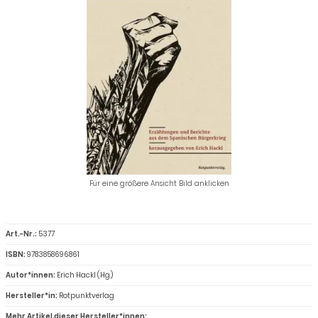
Für eine größere Ansicht Bild anklicken
Art.-Nr.:
5377
ISBN:
9783858696861
Autor*innen:
Erich Hackl (Hg.)
Hersteller*in:
Rotpunktverlag
Mehr Artikel dieser Hersteller*innen: