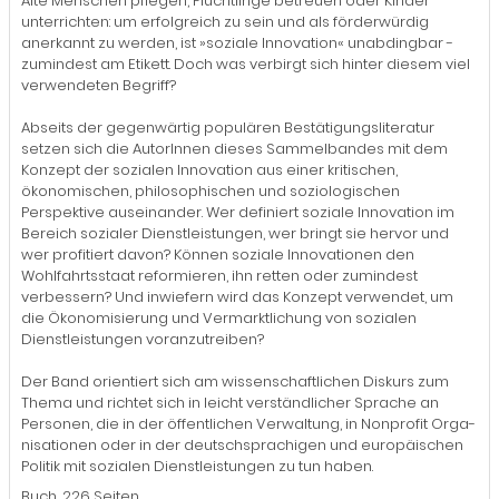
Alte Menschen pflegen, Flüchtlinge betreuen oder Kinder
unterrichten: um erfolgreich zu sein und als förderwürdig
anerkannt zu werden, ist »soziale Innovation« unabdingbar -
zumindest am Etikett. Doch was verbirgt sich hinter die­sem viel
verwendeten Begriff?
Abseits der gegenwärtig populären Bestätigungs­literatur
setzen sich die AutorInnen dieses Sammelbandes mit dem
Konzept der sozialen Innovation aus einer kritischen,
ökonomischen, philosophischen und soziologischen
Perspektive auseinander. Wer definiert soziale Innovation im
Bereich sozialer Dienstleistungen, wer bringt sie hervor und
wer profitiert davon? Können soziale Innovationen den
Wohlfahrtsstaat reformieren, ihn retten oder zumindest
verbessern? Und inwiefern wird das Konzept verwendet, um
die Ökonomisierung und Vermarktlichung von sozialen
Dienstleistungen voranzutreiben?
Der Band orientiert sich am wissenschaftlichen Diskurs zum
Thema und richtet sich in leicht verständlicher Sprache an
Personen, die in der öffent­lichen Verwaltung, in Nonprofit Orga­
nisationen oder in der deutschsprachigen und europäischen
Politik mit sozialen Dienst­leistun­gen zu tun haben.
Buch, 226 Seiten