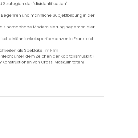
d Strategien der "disidentification"
s Begehren und männliche Subjektbildung in der
ität als homophobe Modernisierung hegemonialer
bische Männlichkeitsperformanzen in Frankreich
hkeiten als Spektakel im Film
hlecht unter dem Zeichen der Kapitalismuskritik
? Konstruktionen von Cross-Maskulinitäten/-