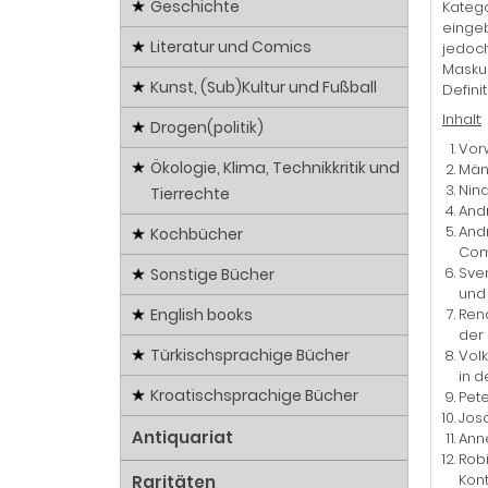
Geschichte
Katego
eingeb
Literatur und Comics
jedoch
Maskul
Kunst, (Sub)Kultur und Fußball
Defini
Inhalt:
Drogen(politik)
Vor
Ökologie, Klima, Technikkritik und
Männ
Nin
Tierrechte
And
Andr
Kochbücher
Com
Sven
Sonstige Bücher
und 
English books
Rena
der
Türkischsprachige Bücher
Volk
in d
Kroatischsprachige Bücher
Pet
Josc
Antiquariat
Anne
Rob
Kon
Raritäten