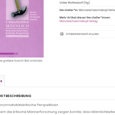
Volker Woltersdorff (Hg.)
Hersteller*in:
Männerschwarmskript Verl
Mehr Artikel dieser Hersteller*innen:
Männerschwarmskript Verlag
Artikeldatenblatt drucken
ne größere Ansicht Bild anklicken
ls
UKTBESCHREIBUNG
normativitätskritische Perspektiven
m die kritische Männerforschung zeigen konnte, dass Männlichkeiten k