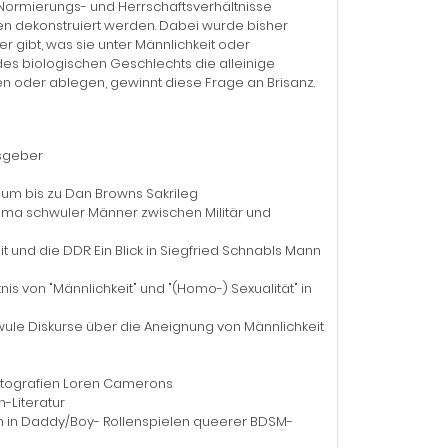
e Normierungs- und Herrschaftsverhältnisse
en dekonstruiert werden. Dabei wurde bisher
r gibt, was sie unter Männlichkeit oder
e des biologischen Geschlechts die alleinige
n oder ablegen, gewinnt diese Frage an Brisanz.
usgeber
ium bis zu Dan Browns Sakrileg
emma schwuler Männer zwischen Militär und
t und die DDR: Ein Blick in Siegfried Schnabls Mann
s von "Männlichkeit" und "(Homo-) Sexualität" in
hwule Diskurse über die Aneignung von Männlichkeit
Fotografien Loren Camerons
h-Literatur
en in Daddy/Boy- Rollenspielen queerer BDSM-