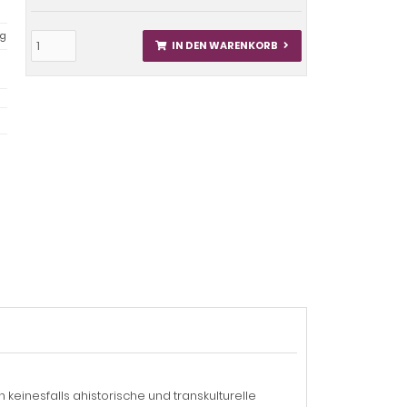
ag
IN DEN WARENKORB
einesfalls ahistorische und transkulturelle