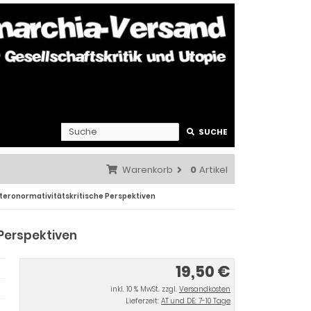
SUCHE
Warenkorb
0
Artikel
teronormativitätskritische Perspektiven
 Perspektiven
19,50 €
inkl. 10 % MwSt. zzgl.
Versandkosten
Lieferzeit:
AT und DE: 7-10 Tage