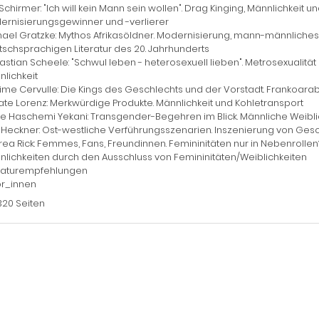
Schirmer: "Ich will kein Mann sein wollen". Drag Kinging, Männlichkeit un
ernisierungsgewinner und -verlierer
hael Gratzke: Mythos Afrikasöldner. Modernisierung, mann-männliche
schsprachigen Literatur des 20. Jahrhunderts
astian Scheele: "Schwul leben - heterosexuell lieben". Metrosexual
lichkeit
me Cervulle: Die Kings des Geschlechts und der Vorstadt. Frankoara
te Lorenz: Merkwürdige Produkte. Männlichkeit und Kohletransport
e Haschemi Yekani: Transgender-Begehren im Blick. Männliche Weiblic
 Heckner: Ost-westliche Verführungsszenarien. Inszenierung von Gesc
ea Rick: Femmes, Fans, Freundinnen. Femininitäten nur in Nebenrollen
lichkeiten durch den Ausschluss von Femininitäten/Weiblichkeiten
eraturempfehlungen
or_innen
320 Seiten