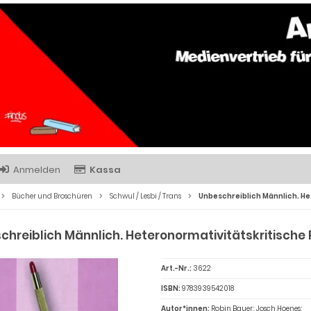
Anmelden
Kassa
Bücher und Broschüren
Schwul / Lesbi / Trans
Unbeschreiblich Männlich. He
chreiblich Männlich. Heteronormativitätskritische
Art.-Nr.:
3622
ISBN:
9783939542018
Autor*innen:
Robin Bauer; Josch Hoenes;