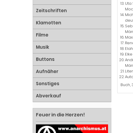
Uta 
Mod
Zeitschriften
Mic
deut
Klamotten
Seb
Männ
Filme
Maxi
Rena
Musik
Elah
Elke
Buttons
Andr
Männ
Aufnäher
Lit
Aut
Sonstiges
Buch, 
Abverkauf
Feuer in die Herzen!