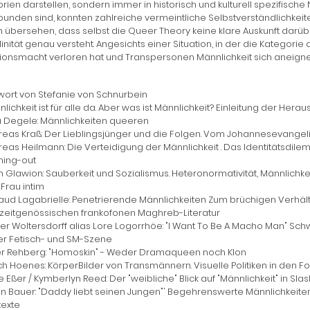
rien darstellen, sondern immer in historisch und kulturell spezifisch
unden sind, konnten zahlreiche vermeintliche Selbstverständlichkeit
 übersehen, dass selbst die Queer Theory keine klare Auskunft darübe
inität genau versteht. Angesichts einer Situation, in der die Kategori
tionsmacht verloren hat und Transpersonen Männlichkeit sich aneigne
wort von Stefanie von Schnurbein
lichkeit ist für alle da. Aber was ist Männlichkeit? Einleitung der Hera
a Degele: Männlichkeiten queeren
reas Kraß: Der Lieblingsjünger und die Folgen. Vom Johannesevangel
eas Heilmann: Die Verteidigung der Männlichkeit . Das Identitätsdil
ing-out
 Glawion: Sauberkeit und Sozialismus. Heteronormativität, Männlichkei
Frau intim
ud Lagabrielle: Penetrierende Männlichkeiten Zum brüchigen Verhältni
 zeitgenössischen frankofonen Maghreb-Literatur
er Woltersdorff alias Lore Logorrhöe: "I Want To Be A Macho Man" Sc
er Fetisch- und SM-Szene
er Rehberg: "Homoskin" - Weder Dramaqueen noch Klon
h Hoenes: KörperBilder von Transmännern. Visuelle Politiken in den 
 Eßer / Kymberlyn Reed: Der "weibliche" Blick auf "Männlichkeit" in Slas
in Bauer: "Daddy liebt seinen Jungen"' Begehrenswerte Männlichkeit
texte