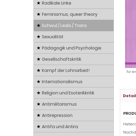
Radikale Linke
Feminismus, queer theory
Schwul / Lesbi / Trans
Sexualität
Pädagogik und Psychologie
Gesellschaftskritik
Kampf der Lohnarbeit!
Für ei
Internationalismus
Religion und Esoterikkritik
Detai
Antimilitarismus
PROD
Antirepression
Hetero
Antifa und Antira
Nachde