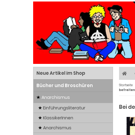
Neue Artikel im Shop
Bücher und Broschüren
Startseite
befreite
Anarchismus
Bei d
Einführungsliteratur
KlassikerInnen
Anarchismus