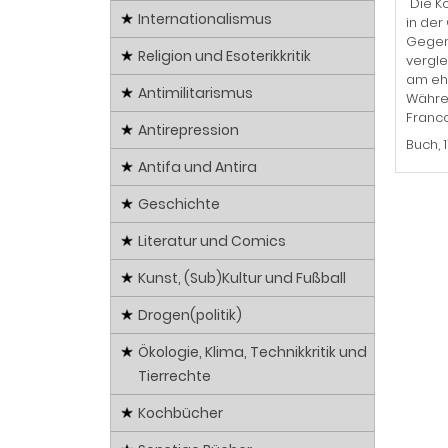
"Die K
Internationalismus
in der
Gegens
Religion und Esoterikkritik
vergle
am ehe
Antimilitarismus
Währen
Franco
Antirepression
Buch, 
Antifa und Antira
Geschichte
Literatur und Comics
Kunst, (Sub)Kultur und Fußball
Drogen(politik)
Ökologie, Klima, Technikkritik und
Tierrechte
Kochbücher