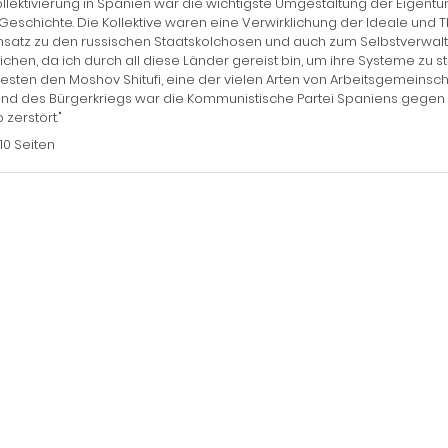
ollektivierung in Spanien war die wichtigste Umgestaltung der Eigentu
 Geschichte. Die Kollektive waren eine Verwirklichung der Ideale und T
atz zu den russischen Staatskolchosen und auch zum Selbstverwalt
ichen, da ich durch all diese Länder gereist bin, um ihre Systeme zu 
sten den Moshov Shitufi, eine der vielen Arten von Arbeitsgemeinschaf
d des Bürgerkriegs war die Kommunistische Partei Spaniens gegen d
 zerstört."
110 Seiten