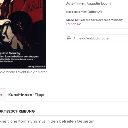
Autor*innen:
Augustin Souchy
Hersteller*in:
Edition AV
Mehr Artikel dieser Hersteller*innen:
Edition AV
Artikeldatenblatt drucken
ne größere Ansicht Bild anklicken
ls
Kund*innen-Tipp
UKTBESCHREIBUNG
eiheitliche Kommunismus in den befreiten Gebieten