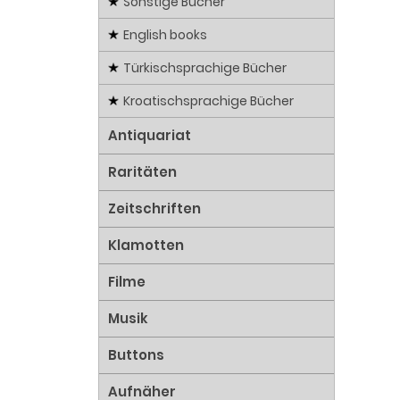
Sonstige Bücher
English books
Türkischsprachige Bücher
Kroatischsprachige Bücher
Antiquariat
Raritäten
Zeitschriften
Klamotten
Filme
Musik
Buttons
Aufnäher