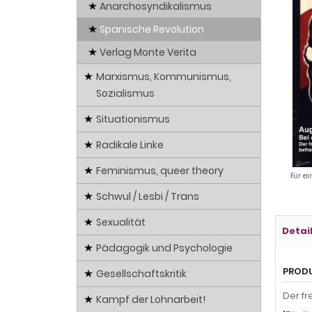
Anarchosyndikalismus
Spanische Revolution
Verlag Monte Verita
Marxismus, Kommunismus,
Sozialismus
Situationismus
Radikale Linke
Feminismus, queer theory
Für ei
Schwul / Lesbi / Trans
Sexualität
Detai
Pädagogik und Psychologie
PROD
Gesellschaftskritik
Der fr
Kampf der Lohnarbeit!