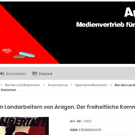
Anmelden
Kassa
Bücher und Broschüren
Anarchismus
Spanische Revolution
Bei den Lan
n Gebieten
en Landarbeitern von Aragon. Der freiheitliche Ko
Art.-Nr.:
3307
ISBN:
9783868410679