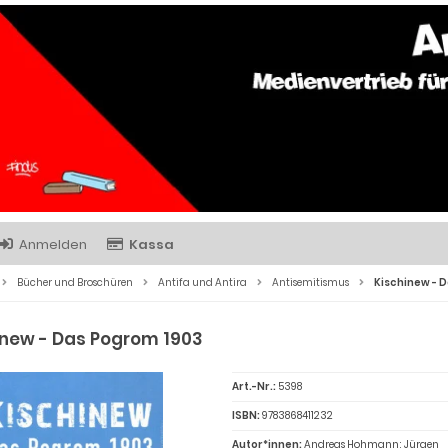
Anmelden
Kassa
Bücher und Broschüren
Antifa und Antira
Antisemitismus
Kischinew - 
inew - Das Pogrom 1903
Art.-Nr.:
5398
ISBN:
9783868411232
Autor*innen:
Andreas Hohmann; Jürgen