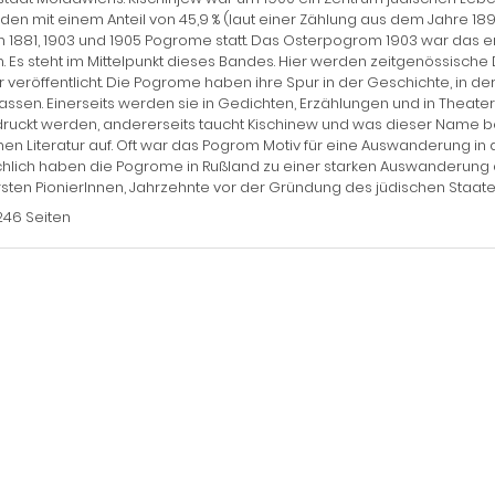
den mit einem Anteil von 45,9 % (laut einer Zählung aus dem Jahre 18
 1881, 1903 und 1905 Pogrome statt. Das Osterpogrom 1903 war das 
 Es steht im Mittelpunkt dieses Bandes. Hier werden zeitgenössisch
 veröffentlicht. Die Pogrome haben ihre Spur in der Geschichte, in der
lassen. Einerseits werden sie in Gedichten, Erzählungen und in Thea
uckt werden, andererseits taucht Kischinew und was dieser Name be
hen Literatur auf. Oft war das Pogrom Motiv für eine Auswanderung in
hlich haben die Pogrome in Rußland zu einer starken Auswanderung d
sten Pionier­Innen, Jahrzehnte vor der Gründung des jüdischen Staate
246 Seiten