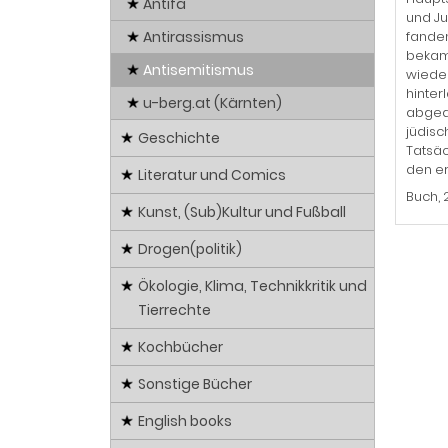
Antifa
und Ju
Antirassismus
fanden
bekam.
Antisemitismus
wieder
hinter
u-berg.at (Kärnten)
abgedr
jüdisc
Geschichte
Tatsäc
den er
Literatur und Comics
Buch, 
Kunst, (Sub)Kultur und Fußball
Drogen(politik)
Ökologie, Klima, Technikkritik und
Tierrechte
Kochbücher
Sonstige Bücher
English books