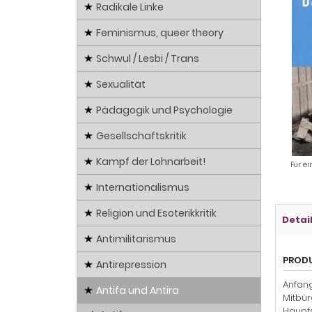
Radikale Linke
Feminismus, queer theory
Schwul / Lesbi / Trans
Sexualität
Pädagogik und Psychologie
Gesellschaftskritik
Kampf der Lohnarbeit!
Für ei
Internationalismus
Religion und Esoterikkritik
Detai
Antimilitarismus
PROD
Antirepression
Anfang
Antifa und Antira
Mitbür
Haupts