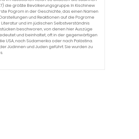
97) die größte Bevölkerungsgruppe. In Kischinew
erste Pogrom in der Geschichte, das einen Namen
e Darstellungen und Reaktionen auf die Pogrome
 Literatur und im jüdischen Selbstverständnis
terstücken beschworen, von denen hier Auszüge
deutet und beinhaltet, oft in der gegenwärtigen
 die USA, nach Südamerika oder nach Palästina.
er Jüdinnen und Juden geführt. Sie wurden zu
s.