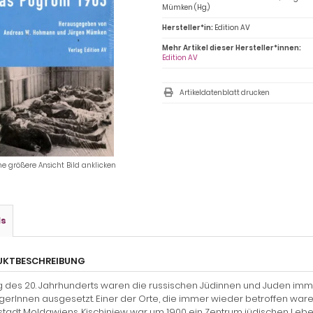
Mümken (Hg.)
Hersteller*in:
Edition AV
Mehr Artikel dieser Hersteller*innen:
Edition AV
Artikeldatenblatt drucken
ne größere Ansicht Bild anklicken
ls
UKTBESCHREIBUNG
 des 20. Jahrhunderts waren die russischen Jüdinnen und Juden imme
gerInnen ausgesetzt. Einer der Orte, die immer wieder betroffen waren
tadt Moldawiens. Kischinjew war um 1900 ein Zentrum jüdischen Leben