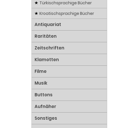
Türkischsprachige Bücher
Kroatischsprachige Bücher
Antiquariat
Raritäten
Zeitschriften
Klamotten
Filme
Musik
Buttons
Aufnäher
Sonstiges