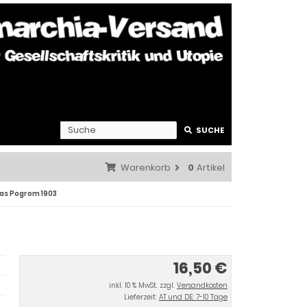
SUCHE
Warenkorb
0
Artikel
Das Pogrom 1903
16,50 €
inkl. 10 % MwSt. zzgl.
Versandkosten
Lieferzeit:
AT und DE: 7-10 Tage