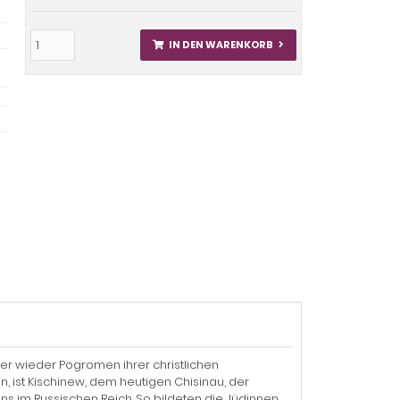
IN DEN WARENKORB
r wieder Pogromen ihrer christlichen
, ist Kischinew, dem heutigen Chisinau, der
s im Russischen Reich. So bildeten die Jüdinnen