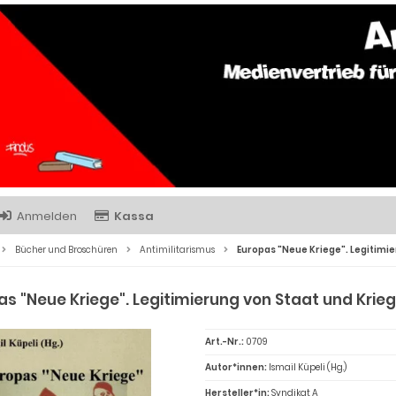
Anmelden
Kassa
Bücher und Broschüren
Antimilitarismus
Europas "Neue Kriege". Legitimie
as "Neue Kriege". Legitimierung von Staat und Krieg
Art.-Nr.:
0709
Autor*innen:
Ismail Küpeli (Hg.)
Hersteller*in:
Syndikat A