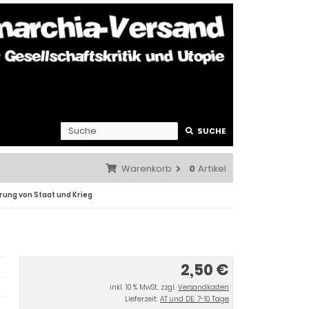
SUCHE
Warenkorb
0
Artikel
rung von Staat und Krieg
2,50 €
inkl. 10 % MwSt. zzgl.
Versandkosten
Lieferzeit:
AT und DE: 7-10 Tage