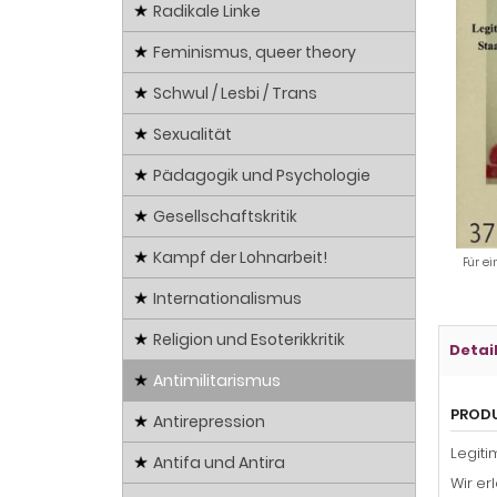
Radikale Linke
Feminismus, queer theory
Schwul / Lesbi / Trans
Sexualität
Pädagogik und Psychologie
Gesellschaftskritik
Kampf der Lohnarbeit!
Für ei
Internationalismus
Religion und Esoterikkritik
Detai
Antimilitarismus
PROD
Antirepression
Legiti
Antifa und Antira
Wir er