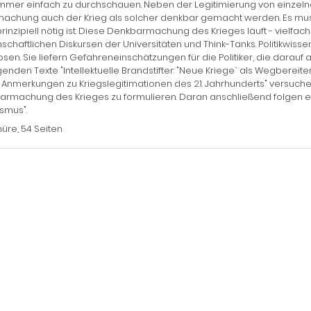
immer einfach zu durchschauen. Neben der Legitimierung von einzelne
machung auch der Krieg als solcher denkbar gemacht werden. Es mu
prinzipiell nötig ist. Diese Denkbarmachung des Krieges läuft - vielfa
schaftlichen Diskursen der Universitäten und Think-Tanks. Politikwiss
sen. Sie liefern Gefahreneinschätzungen für die Politiker, die darau
genden Texte "Intellektuelle Brandstifter: "Neue Kriege` als Wegbereit
 Anmerkungen zu Kriegslegitimationen des 21. Jahrhunderts" versuchen
rmachung des Krieges zu formulieren. Daran anschließend folgen e
ismus".
üre, 54 Seiten