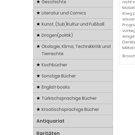
Geschichte
nicht 
Mobil
Literatur und Comics
Krieg 
wissen
Kunst, (Sub)Kultur und Fußball
Progno
vorlie
Drogen(politik)
einige
Denkba
Ökologie, Klima, Technikkritik und
Militar
Tierrechte
Brosch
Kochbücher
Sonstige Bücher
English books
Türkischsprachige Bücher
Kroatischsprachige Bücher
Antiquariat
Raritäten