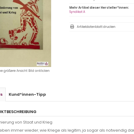
Mehr Artikel dieser Hersteller*innen:
Syndikat A
Artikeldatenblatt drucken
ne größere Ansicht Bild anklicken
ls
Kund*innen-Tipp
UKTBESCHREIBUNG
mierung von Staat und Krieg
leben immer wieder, wie Kriege als legitim, ja sogar als notwendig dar