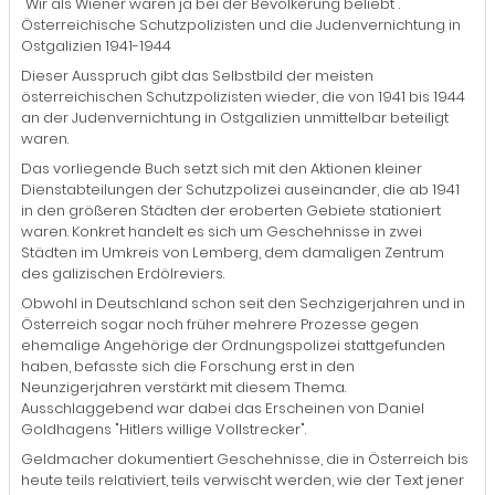
"Wir als Wiener waren ja bei der Bevölkerung beliebt".
Österreichische Schutzpolizisten und die Judenvernichtung in
Ostgalizien 1941-1944
Dieser Ausspruch gibt das Selbstbild der meisten
österreichischen Schutzpolizisten wieder, die von 1941 bis 1944
an der Judenvernichtung in Ostgalizien unmittelbar beteiligt
waren.
Das vorliegende Buch setzt sich mit den Aktionen kleiner
Dienstabteilungen der Schutzpolizei auseinander, die ab 1941
in den größeren Städten der eroberten Gebiete stationiert
waren. Konkret handelt es sich um Geschehnisse in zwei
Städten im Umkreis von Lemberg, dem damaligen Zentrum
des galizischen Erdölreviers.
Obwohl in Deutschland schon seit den Sechzigerjahren und in
Österreich sogar noch früher mehrere Prozesse gegen
ehemalige Angehörige der Ordnungspolizei stattgefunden
haben, befasste sich die Forschung erst in den
Neunzigerjahren verstärkt mit diesem Thema.
Ausschlaggebend war dabei das Erscheinen von Daniel
Goldhagens "Hitlers willige Vollstrecker".
Geldmacher dokumentiert Geschehnisse, die in Österreich bis
heute teils relativiert, teils verwischt werden, wie der Text jener