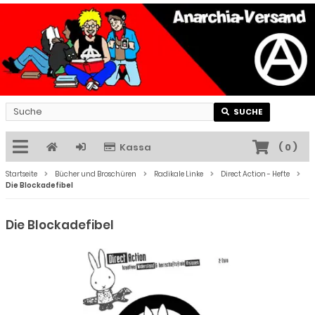
SUCHE
Kassa
(
0
)
Startseite
Bücher und Broschüren
Radikale Linke
Direct Action - Hefte
Die Blockadefibel
Die Blockadefibel