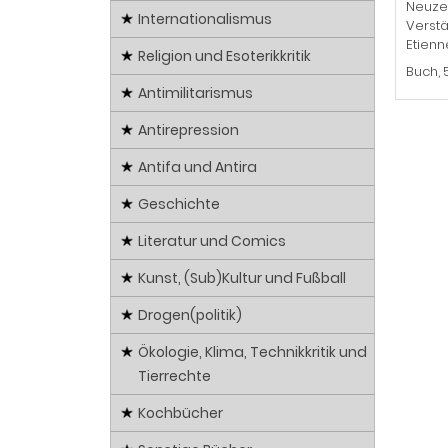
Neuzei
Internationalismus
Verstä
Etienn
Religion und Esoterikkritik
Buch, 
Antimilitarismus
Antirepression
Antifa und Antira
Geschichte
Literatur und Comics
Kunst, (Sub)Kultur und Fußball
Drogen(politik)
Ökologie, Klima, Technikkritik und
Tierrechte
Kochbücher