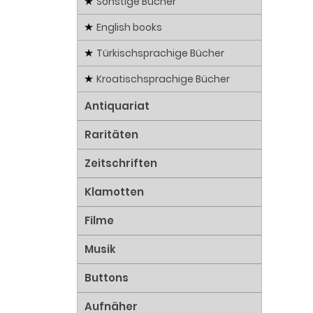
Sonstige Bücher
English books
Türkischsprachige Bücher
Kroatischsprachige Bücher
Antiquariat
Raritäten
Zeitschriften
Klamotten
Filme
Musik
Buttons
Aufnäher