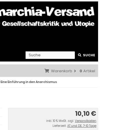
SUCHE
Warenkorb
0
Artikel
. Eine Einführung in den Anarchismus
10,10 €
inkl. 10 % MwSt. zzgl.
Versandkosten
Lieferzeit:
AT und DE: 7-10 Tage