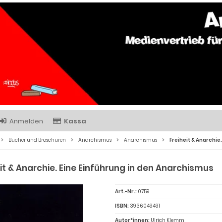
Anmelden
Kassa
Bücher und Broschüren
Anarchismus
Anarchismus
Freiheit & Anarchie
it & Anarchie. Eine Einführung in den Anarchismus
Art.-Nr.:
0759
ISBN:
3936049491
Autor*innen:
Ulrich Klemm