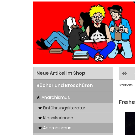
Neue Artikel im Shop
Bücher und Broschüren
Startseite
Anarchismus
Freihe
Einführungsliteratur
KlassikerInnen
Anarchismus