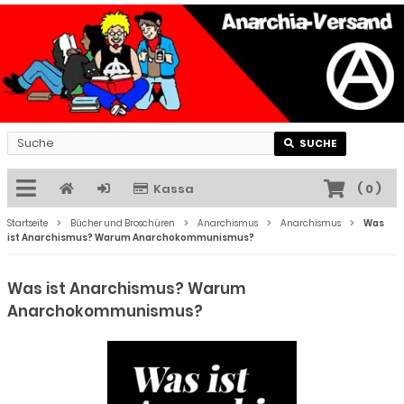
SUCHE
Kassa
(
0
)
Startseite
Bücher und Broschüren
Anarchismus
Anarchismus
Was
ist Anarchismus? Warum Anarchokommunismus?
Was ist Anarchismus? Warum
Anarchokommunismus?