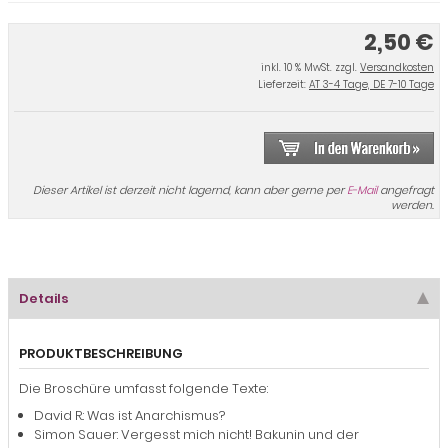
2,50 €
inkl. 10 % MwSt. zzgl.
Versandkosten
Lieferzeit:
AT 3-4 Tage, DE 7-10 Tage
Dieser Artikel ist derzeit nicht lagernd, kann aber gerne per
E-Mail
angefragt
werden.
Details
PRODUKTBESCHREIBUNG
Die Broschüre umfasst folgende Texte:
David R.: Was ist Anarchismus?
Simon Sauer: Vergesst mich nicht! Bakunin und der