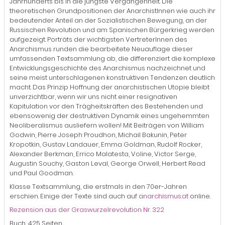
Jahrhunderts bis in die jüngste Vergangenheit. Die
theoretischen Grundpositionen der AnarchistInnen wie auch ihr
bedeutender Anteil an der Sozialistischen Bewegung, an der
Russischen Revolution und am Spanischen Bürgerkrieg werden
aufgezeigt. Porträts der wichtigsten VertreterInnen des
Anarchismus runden die bearbeitete Neuauflage dieser
umfassenden Textsammlung ab, die differenziert die komplexe
Entwicklungsgeschichte des Anarchismus nachzeichnet und
seine meist unterschlagenen konstruktiven Tendenzen deutlich
macht. Das Prinzip Hoffnung der anarchistischen Utopie bleibt
unverzichtbar, wenn wir uns nicht einer resignativen
Kapitulation vor den Trägheitskräften des Bestehenden und
ebensowenig der destruktiven Dynamik eines ungehemmten
Neoliberalismus ausliefern wollen! Mit Beiträgen von William
Godwin, Pierre Joseph Proudhon, Michail Bakunin, Peter
Kropotkin, Gustav Landauer, Emma Goldman, Rudolf Rocker,
Alexander Berkman, Errico Malatesta, Voline, Victor Serge,
Augustin Souchy, Gaston Leval, George Orwell, Herbert Read
und Paul Goodman.
Klasse Textsammlung, die erstmals in den 70er-Jahren
erschien. Einige der Texte sind auch auf
anarchismus.at
online.
Rezension aus der Graswurzelrevolution Nr. 322
Buch, 425 Seiten