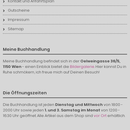
Kontakt und Anfahrtsplan
Gutscheine
Impressum
Sitemap
Meine Buchhandlung
Meine Buchhandlung befindet sich in der
Oelweingasse 36/5,
1150 Wien
- einen Einblick bietet die
Bildergalerie
. Hier kannst Du in
Ruhe schmökern, ich freue mich auf Deinen Besuch!
Die Öffnungszeiten
Die Buchhandlung ist jeden
Dienstag und Mittwoch
von 18:00 -
20:00 Uhr sowie jeden
1. und 3. Samstag im Monat
von 12:00 -
16:30 Uhr geöffnet. Alle Artikel aus dem Shop sind
vor Ort
erhältlich.