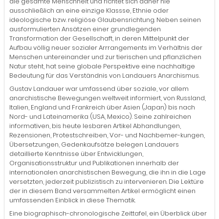
die gesamte Menschheit und richtet sich daher nie
ausschließlich an eine einzige Klassse, Ethnie oder
ideologische bzw. religiöse Glaubensrichtung. Neben seinen
ausformulierten Ansätzen einer grundlegenden
Transformation der Gesellschaft, in deren Mittelpunkt der
Aufbau völlig neuer sozialer Arrrangements im Verhältnis der
Menschen untereinander und zur tierischen und pflanzlichen
Natur steht, hat seine globale Perspektive eine nachhaltige
Bedeutung für das Verständnis von Landauers Anarchismus.
Gustav Landauer war umfassend über soziale, vor allem
anarchistische Bewegungen weltweit informiert, von Russland,
Italien, England und Frankreich über Asien (Japan) bis nach
Nord- und Lateinamerika (USA, Mexico). Seine zahlreichen
informativen, bis heute lesbaren Artikel Abhandlungen,
Rezensionen, Protestschreiben, Vor- und Nachbemer-kungen,
Übersetzungen, Gedenkaufsätze belegen Landauers
detaillierte Kenntnisse über Entwicklungen,
Organisationsstruktur und Publikationen innerhalb der
internationalen anarchistischen Bewegung, die ihn in die Lage
versetzten, jederzeit publizistisch zu intervenieren. Die Lektüre
der in diesem Band versammelten Artikel ermöglicht einen
umfassenden Einblick in diese Thematik.
Eine biographisch-chronologische Zeittafel, ein Überblick über