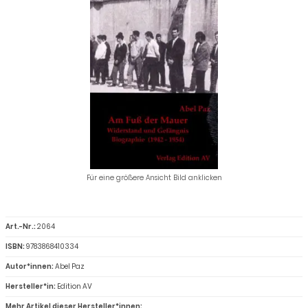
Für eine größere Ansicht Bild anklicken
Art.-Nr.:
2064
ISBN:
9783868410334
Autor*innen:
Abel Paz
Hersteller*in:
Edition AV
Mehr Artikel dieser Hersteller*innen: