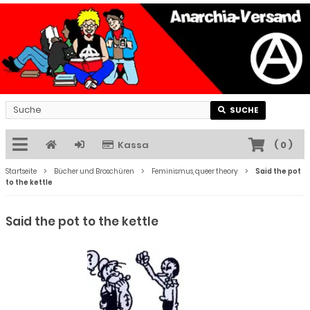
SUCHE
Kassa
(
0
)
Startseite
Bücher und Broschüren
Feminismus, queer theory
Said the pot
to the kettle
Said the pot to the kettle