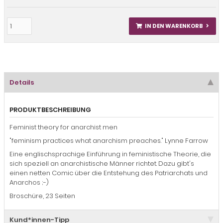
IN DEN WARENKORB
Details
PRODUKTBESCHREIBUNG
Feminist theory for anarchist men
"feminism practices what anarchism preaches." Lynne Farrow
Eine englischsprachige Einführung in feministische Theorie, die
sich speziell an anarchistische Männer richtet. Dazu gibt's
einen netten Comic über die Entstehung des Patriarchats und
Anarchos ;-)
Broschüre, 23 Seiten
Kund*innen-Tipp