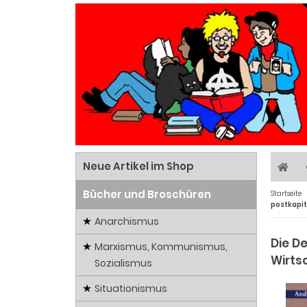
Neue Artikel im Shop
Bücher und Broschüren
Startseite
postkapit
Anarchismus
Die D
Marxismus, Kommunismus,
Wirts
Sozialismus
Situationismus