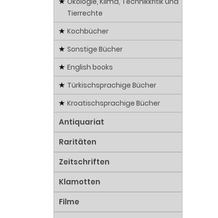
Ökologie, Klima, Technikkritik und
Tierrechte
Kochbücher
Sonstige Bücher
English books
Türkischsprachige Bücher
Kroatischsprachige Bücher
Antiquariat
Raritäten
Zeitschriften
Klamotten
Filme