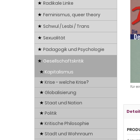
Radikale Linke
Feminismus, queer theory
Schwul / Lesbi / Trans
Sexualität
Pädagogik und Psychologie
Gesellschaftskritik
Kapitalismus
Krise - welche Krise?
Für ei
Globalisierung
Staat und Nation
Detai
Politik
Kritische Philosophie
PROD
Stadt und Wohnraum