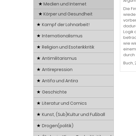
Argume
Medien und Internet
Die Fi
Körper und Gesundheit
wieder
vorber
Kampf der Lohnarbeit!
dadurc
Logik 
Internationalismus
betrac
wie wi
Religion und Esoterikkritik
einem
durch 
Antimilitarismus
Buch, 
Antirepression
Antifa und Antira
Geschichte
Literatur und Comics
Kunst, (Sub)Kultur und Fußball
Drogen(politik)