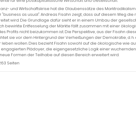
nte für eine postkapitalistische Wirtschaft und Gesellschaft
nanz- und Wirtschaftskrise hat die Glaubenssätze des Marktradikalismus
 "business as usual". Andreas Fisahn zeigt, dass auf diesem Weg die n
eitet wird. Die Grundlage dafür sieht er in einem Umbau der gesells
h bewirkte Entfesselung der Märkte fällt zusammen mit einer ökologis
des Profits nicht beizukommen ist. Die Perspektive, aus der Fisahn dies
htet sie vor dem Hintergrund der Verheißungen der Demokratie, d. h. d
r leben wollen. Dies bezieht Fisahn sowohl auf die ökologische wie auf 
 engagierten Plädoyer, die eigengesetzliche Logik einer wuchernd
neue Formen der Teilhabe auf diesen Bereich erweitert wird.
263 Seiten