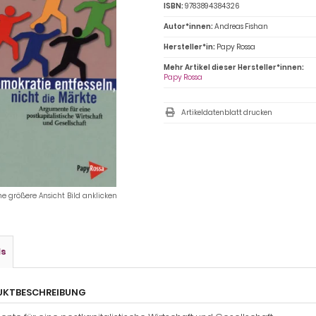
ISBN:
9783894384326
Autor*innen:
Andreas Fishan
Hersteller*in:
Papy Rossa
Mehr Artikel dieser Hersteller*innen:
Papy Rossa
Artikeldatenblatt drucken
ne größere Ansicht Bild anklicken
ls
UKTBESCHREIBUNG