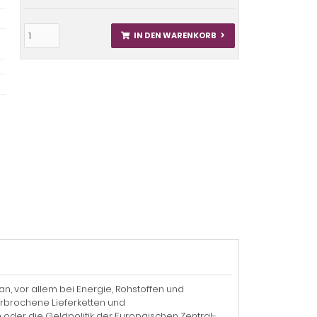
IN DEN WARENKORB
 an, vor allem bei Energie, Rohstoffen und
er­brochene Lieferketten und
der die Geldpolitik der Europäischen Zentral­