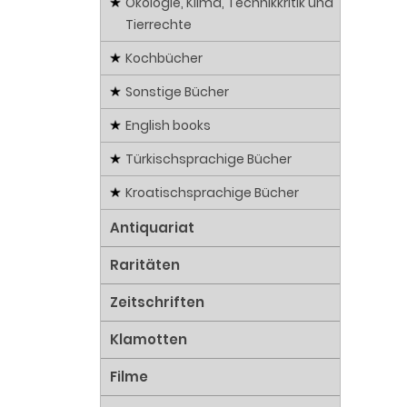
Ökologie, Klima, Technikkritik und
Tierrechte
Kochbücher
Sonstige Bücher
English books
Türkischsprachige Bücher
Kroatischsprachige Bücher
Antiquariat
Raritäten
Zeitschriften
Klamotten
Filme