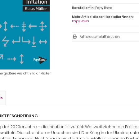
Hersteller*in:
Papy Rossa
Mehr Artikel dieser Hersteller*innen:
Papy Rossa
Artikeldatenblatt drucken
ne größere Ansicht Bild anklicken
ls
UKTBESCHREIBUNG
 der 2020er Jahre – die Inflation ist zurück. Weltweit ziehen die Preise
mitteln. Die schein­baren Ursachen sind: Der Krieg in der Ukraine, unt
tsverknappung, Nachfragezuwachs, Ernteausfälle, steigende Kosten o