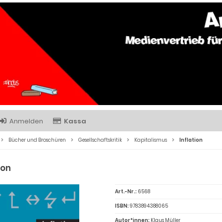
Anmelden
Kassa
Bücher und Broschüren
Gesellschaftskritik
Kapitalismus
Inflation
ion
Art.-Nr.:
6568
ISBN:
9783894388065
Autor*innen:
Klaus Müller