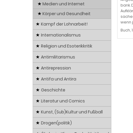
Medien und Internet
bank. 
Aufklä
Körper und Gesundheit
sachen
wenn j
Kampf der Lohnarbeit!
Buch, 
Internationalismus
Religion und Esoterikkritik
Antimilitarismus
Antirepression
Antifa und Antira
Geschichte
Literatur und Comics
Kunst, (Sub)Kultur und Fußball
Drogen(politik)