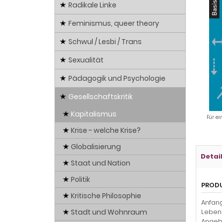
Radikale Linke
Feminismus, queer theory
Schwul / Lesbi / Trans
Sexualität
Pädagogik und Psychologie
Gesellschaftskritik
Kapitalismus
Für ei
Krise - welche Krise?
Globalisierung
Detai
Staat und Nation
Politik
PROD
Kritische Philosophie
Anfang
Stadt und Wohnraum
Lebens
Angebo