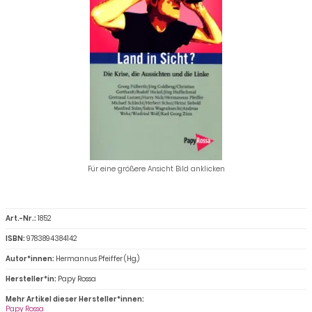
Für eine größere Ansicht Bild anklicken
Art.-Nr.:
1852
ISBN:
9783894384142
Autor*innen:
Hermannus Pfeiffer (Hg.)
Hersteller*in:
Papy Rossa
Mehr Artikel dieser Hersteller*innen:
Papy Rossa