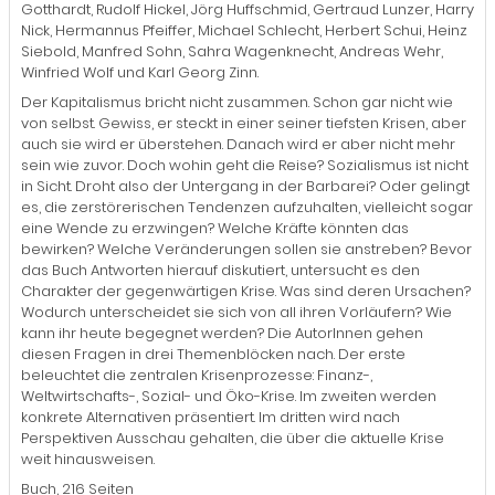
Gotthardt, Rudolf Hickel, Jörg Huffschmid, Gertraud Lunzer, Harry
Nick, Hermannus Pfeiffer, Michael Schlecht, Herbert Schui, Heinz
Siebold, Manfred Sohn, Sahra Wagenknecht, Andreas Wehr,
Winfried Wolf und Karl Georg Zinn.
Der Kapitalismus bricht nicht zusammen. Schon gar nicht wie
von selbst. Gewiss, er steckt in einer seiner tiefsten Krisen, aber
auch sie wird er überstehen. Danach wird er aber nicht mehr
sein wie zuvor. Doch wohin geht die Reise? Sozialismus ist nicht
in Sicht. Droht also der Untergang in der Barbarei? Oder gelingt
es, die zerstörerischen Tendenzen aufzuhalten, vielleicht sogar
eine Wende zu erzwingen? Welche Kräfte könnten das
bewirken? Welche Veränderungen sollen sie anstreben? Bevor
das Buch Antworten hierauf diskutiert, untersucht es den
Charakter der gegenwärtigen Krise. Was sind deren Ursachen?
Wodurch unterscheidet sie sich von all ihren Vorläufern? Wie
kann ihr heute begegnet werden? Die AutorInnen gehen
diesen Fragen in drei Themenblöcken nach. Der erste
beleuchtet die zentralen Krisenprozesse: Finanz-,
Weltwirtschafts-, Sozial- und Öko-Krise. Im zweiten werden
konkrete Alternativen präsentiert. Im dritten wird nach
Perspektiven Ausschau gehalten, die über die aktuelle Krise
weit hinausweisen.
Buch, 216 Seiten