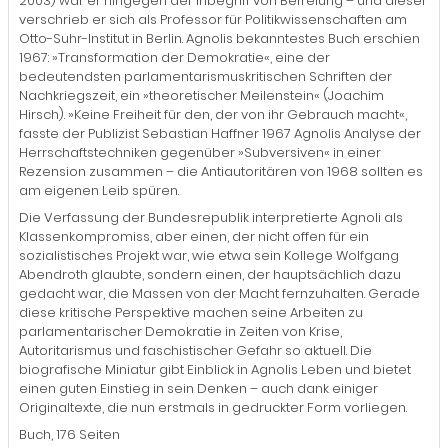
2003) war er hingegen der Inbegriff von Befreiung – und dieser
verschrieb er sich als Professor für Politikwissenschaften am
Otto-Suhr-Institut in Berlin. Agnolis bekanntestes Buch erschien
1967: »Transformation der Demokratie«, eine der
bedeutendsten parlamentarismuskritischen Schriften der
Nachkriegszeit, ein »theoretischer Meilenstein« (Joachim
Hirsch). »Keine Freiheit für den, der von ihr Gebrauch macht«,
fasste der Publizist Sebastian Haffner 1967 Agnolis Analyse der
Herrschaftstechniken gegenüber »Subversiven« in einer
Rezension zusammen – die Antiautoritären von 1968 sollten es
am eigenen Leib spüren.
Die Verfassung der Bundesrepublik interpretierte Agnoli als
Klassenkompromiss, aber einen, der nicht offen für ein
sozialistisches Projekt war, wie etwa sein Kollege Wolfgang
Abendroth glaubte, sondern einen, der hauptsächlich dazu
gedacht war, die Massen von der Macht fernzuhalten. Gerade
diese kritische Perspektive machen seine Arbeiten zu
parlamentarischer Demokratie in Zeiten von Krise,
Autoritarismus und faschistischer Gefahr so aktuell. Die
biografische Miniatur gibt Einblick in Agnolis Leben und bietet
einen guten Einstieg in sein Denken – auch dank einiger
Originaltexte, die nun erstmals in gedruckter Form vorliegen.
Buch, 176 Seiten