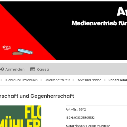
Anmelden
Kassa
Bücher und Broschüren
Gesellschaftskritik
Staat und Nation
Unherrscha
rschaft und Gegenherrschaft
Art.-Nr.:
6542
ISBN:
9783751805582
Autor*innen:
Florian Mühlfried