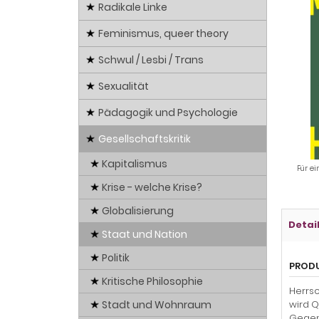
Radikale Linke
Feminismus, queer theory
Schwul / Lesbi / Trans
Sexualität
Pädagogik und Psychologie
Gesellschaftskritik
Kapitalismus
Für ei
Krise - welche Krise?
Globalisierung
Detai
Staat und Nation
Politik
PROD
Kritische Philosophie
Herrsc
Stadt und Wohnraum
wird Q
Gegenh