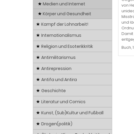
Medien und Internet
von He
unideo
Körper und Gesundheit
Misstr
und lä
Kampf der Lohnarbeit!
Ordnun
Damit 
Internationalismus
entge
Religion und Esoterikkritik
Buch, 
Antimilitarismus
Antirepression
Antifa und Antira
Geschichte
Literatur und Comics
Kunst, (Sub)Kultur und Fußball
Drogen(politik)