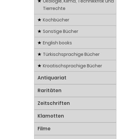
Ökologie, Klima, Technikkritik und
Tierrechte
Kochbücher
Sonstige Bücher
English books
Türkischsprachige Bücher
Kroatischsprachige Bücher
Antiquariat
Raritäten
Zeitschriften
Klamotten
Filme