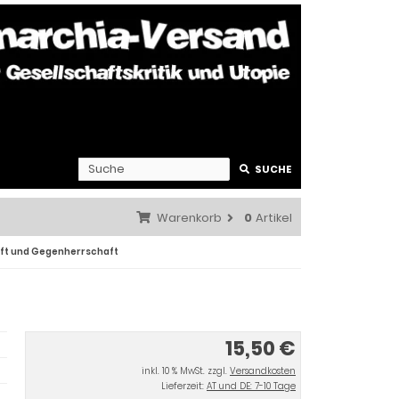
SUCHE
Warenkorb
0
Artikel
ft und Gegenherrschaft
15,50 €
inkl. 10 % MwSt. zzgl.
Versandkosten
Lieferzeit:
AT und DE: 7-10 Tage