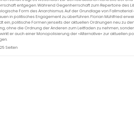
rrschaft entgegen. Während Gegenherrschaft zum Repertoire des Libe
logische Form des Anarchismus. Auf der Grundlage von Fallmaterial
auen in politisches Engagement zu überführen. Florian Mühlfried erw
dt ein, politische Formen jenseits der aktuellen Ordnungen neu zu den
g, ohne die Ordnung der Anderen zum Leitfaden zu nehmen, sondern 
wirkt er auch einer Monopolisierung der »Alternative« zur aktuellen p
gen.
125 Seiten