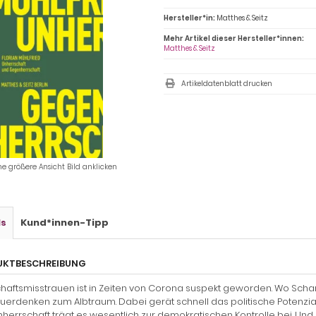
Hersteller*in:
Matthes & Seitz
Mehr Artikel dieser Hersteller*innen:
Matthes & Seitz
Artikeldatenblatt drucken
ne größere Ansicht Bild anklicken
ls
Kund*innen-Tipp
UKTBESCHREIBUNG
haftsmisstrauen ist in Zeiten von Corona suspekt geworden. Wo Sc
uerdenken zum Albtraum. Dabei gerät schnell das politische Potenzial 
errschaft trägt es wesentlich zur demokratischen Kontrolle bei. Und a