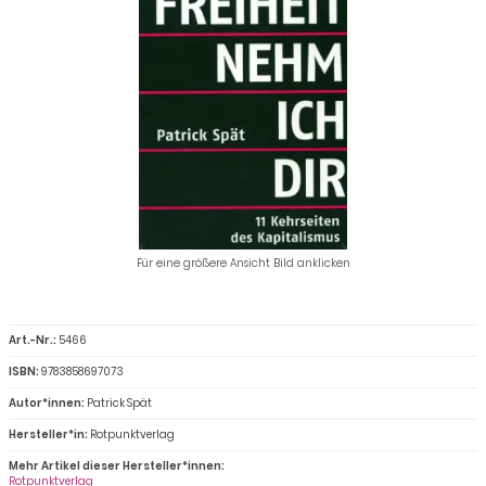
Für eine größere Ansicht Bild anklicken
Art.-Nr.:
5466
ISBN:
9783858697073
Autor*innen:
Patrick Spät
Hersteller*in:
Rotpunktverlag
Mehr Artikel dieser Hersteller*innen:
Rotpunktverlag