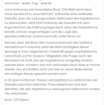
schon tun - jeden Tag - überall.
John Holloways viel beachtetes Buch "Die Welt verändern,
ohne die Macht zu übernehmen" entfachte eine weltweite
Debatte über die wirkungsvollsten Methoden den Kapitalismus
zu überwinden. Jetzt führt Holloway die Debatte mit dem
Argument fort, die Hoffnung liege darin, dass der Kapitalismus
bereits schwer angeschlagen und die Logik des
gesellschaftlichen Zusammenhalts voller Risse sei.
Können aber die Risse den Zusammenbruch des Systems
herbeiführen? Holloway sieht die Wirkmächtigkeit dieser
Sprünge in ihrer allgemeinen Triebkraft gegen kapitalistische
Lohnarbeit und für andere Tätigkeiten. Die Frage nach der
Revolution ist nicht, wie der Kapitalismus endgültig zerstört
werden kann, sondern, wie sich verhindern lässt, dass er immer
wieder neu erschaffen wird, und wie an seine Stelle etwas
vernünftiges Neues gesetzt werden kann.
In 33 übersichtlichen Thesen will Kapitalismus aufbrechen die
Debatte zwischen kritischen TheoretikerInnen und den
Aktivisten, die den Kapitalismus wirkungsvoll aufbrechen wollen,
neu entzünden.
Buch, 275 Seiten