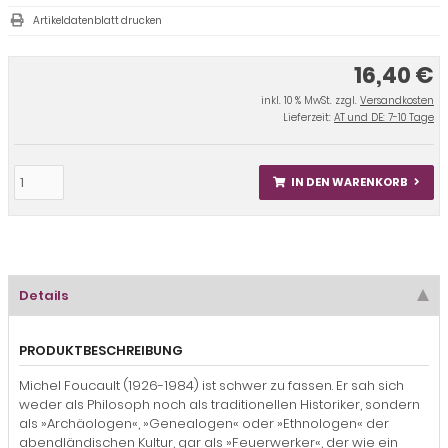
Artikeldatenblatt drucken
16,40 €
inkl. 10 % MwSt. zzgl.
Versandkosten
Lieferzeit:
AT und DE: 7-10 Tage
IN DEN WARENKORB
Details
PRODUKTBESCHREIBUNG
Michel Foucault (1926-1984) ist schwer zu fassen. Er sah sich
weder als Philosoph noch als traditionellen Historiker, sondern
als »Archäologen«, »Genealogen« oder »Ethnologen« der
abendländischen Kultur, gar als »Feuerwerker«, der wie ein