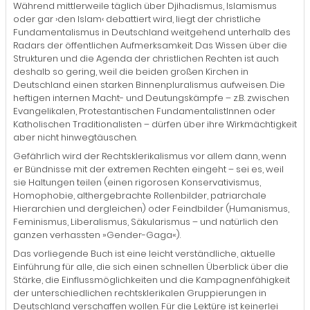
Während mittlerweile täglich über Djihadismus, Islamismus
oder gar ›den Islam‹ debattiert wird, liegt der christliche
Fundamentalismus in Deutschland weitgehend unterhalb des
Radars der öffentlichen Aufmerksamkeit. Das Wissen über die
Strukturen und die Agenda der christlichen Rechten ist auch
deshalb so gering, weil die beiden großen Kirchen in
Deutschland einen starken Binnenpluralismus aufweisen. Die
heftigen internen Macht- und Deutungskämpfe – z.B. zwischen
Evangelikalen, Protestantischen FundamentalistInnen oder
Katholischen Traditionalisten – dürfen über ihre Wirkmächtigkeit
aber nicht hinwegtäuschen.
Gefährlich wird der Rechtsklerikalismus vor allem dann, wenn
er Bündnisse mit der extremen Rechten eingeht – sei es, weil
sie Haltungen teilen (einen rigorosen Konservativismus,
Homophobie, althergebrachte Rollenbilder, patriarchale
Hierarchien und dergleichen) oder Feindbilder (Humanismus,
Feminismus, Liberalismus, Säkularismus – und natürlich den
ganzen verhassten »Gender-Gaga«).
Das vorliegende Buch ist eine leicht verständliche, aktuelle
Einführung für alle, die sich einen schnellen Überblick über die
Stärke, die Einflussmöglichkeiten und die Kampagnenfähigkeit
der unterschiedlichen rechtsklerikalen Gruppierungen in
Deutschland verschaffen wollen. Für die Lektüre ist keinerlei