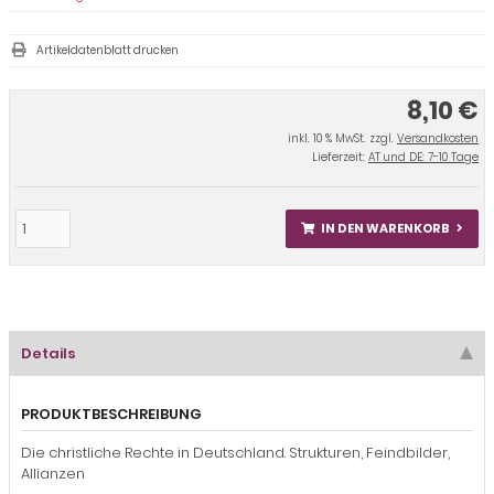
Artikeldatenblatt drucken
8,10 €
inkl. 10 % MwSt. zzgl.
Versandkosten
Lieferzeit:
AT und DE: 7-10 Tage
IN DEN WARENKORB
Details
PRODUKTBESCHREIBUNG
Die christliche Rechte in Deutschland. Strukturen, Feindbilder,
Allianzen