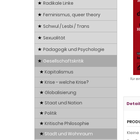
Radikale Linke
Feminismus, queer theory
Schwul / Lesbi / Trans
Sexualität
Pädagogik und Psychologie
Gesellschaftskritik
Kapitalismus
Für ei
Krise - welche Krise?
Globalisierung
Staat und Nation
Detai
Politik
PROD
Kritische Philosophie
Kleine
Stadt und Wohnraum