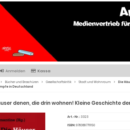
Anmelden
Kassa
Bücher und Broschüren
Gesellschaftskritik
Stadt und Wohnraum
Die Häu
mpfe in Deutschland
äuser denen, die drin wohnen! Kleine Geschichte d
Art.-Nr.:
3323
ISBN:
9783897711150