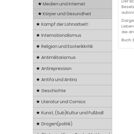
Der Ba
Medien und Internet
Besetz
autono
Körper und Gesundheit
Darges
Kampf der Lohnarbeit!
Leben
die dr
Internationalismus
Buch, 
Religion und Esoterikkritik
Antimilitarismus
Antirepression
Antifa und Antira
Geschichte
Literatur und Comics
Kunst, (Sub)Kultur und Fußball
Drogen(politik)