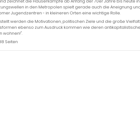
nd zeichnet die Häuserkämpfe ab Anfang der 70er Jahre bis heute i
ungswellen in den Metropolen spielt gerade auch die Aneignung und
mer Jugendzentren - in kleineren Orten eine wichtige Rolle.
tellt werden die Motivationen, politischen Ziele und die große Vielfal
sformen ebenso zum Ausdruck kommen wie deren antikapitalistisch
in wohnen!".
88 Seiten