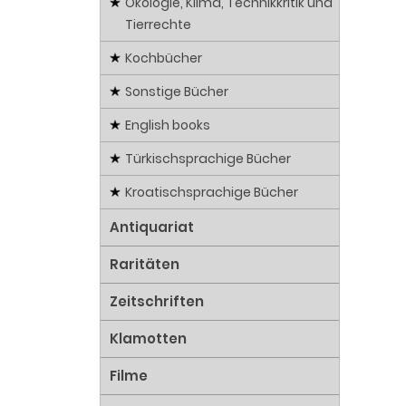
Ökologie, Klima, Technikkritik und
Tierrechte
Kochbücher
Sonstige Bücher
English books
Türkischsprachige Bücher
Kroatischsprachige Bücher
Antiquariat
Raritäten
Zeitschriften
Klamotten
Filme