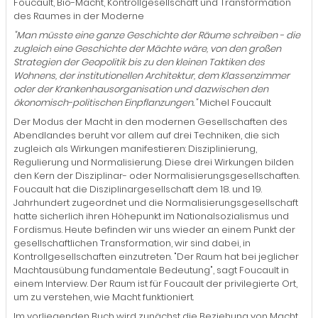
Foucault, Bio-Macht, Kontrollgesellschaft und Transformation
des Raumes in der Moderne
"Man müsste eine ganze Geschichte der Räume schreiben - die
zugleich eine Geschichte der Mächte wäre, von den großen
Strategien der Geopolitik bis zu den kleinen Taktiken des
Wohnens, der institutionellen Architektur, dem Klassenzimmer
oder der Krankenhausorganisation und dazwischen den
ökonomisch-politischen Einpflanzungen."
Michel Foucault
Der Modus der Macht in den modernen Gesellschaften des
Abendlandes beruht vor allem auf drei Techniken, die sich
zugleich als Wirkungen manifestieren: Disziplinierung,
Regulierung und Normalisierung. Diese drei Wirkungen bilden
den Kern der Disziplinar- oder Normalisierungsgesellschaften.
Foucault hat die Disziplinargesellschaft dem 18. und 19.
Jahrhundert zugeordnet und die Normalisierungsgesellschaft
hatte sicherlich ihren Höhepunkt im Nationalsozialismus und
Fordismus. Heute befinden wir uns wieder an einem Punkt der
gesellschaftlichen Transformation, wir sind dabei, in
Kontrollgesellschaften einzutreten. "Der Raum hat bei jeglicher
Machtausübung fundamentale Bedeutung", sagt Foucault in
einem Interview. Der Raum ist für Foucault der privilegierte Ort,
um zu verstehen, wie Macht funktioniert.
Im vorliegenden Buch wird zunächst die Beziehung von Macht