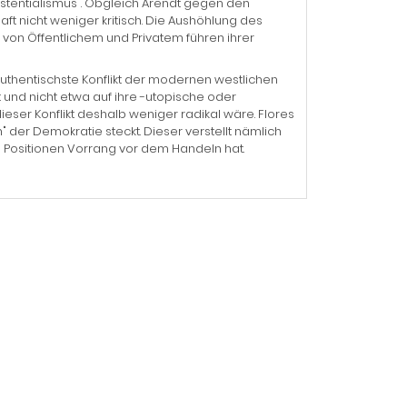
Existentialismus". Obgleich Arendt gegen den
ft nicht weniger kritisch. Die Aushöhlung des
g von Öffentlichem und Privatem führen ihrer
 authentischste Konflikt der modernen westlichen
 und nicht etwa auf ihre -utopische oder
ieser Konflikt deshalb weniger radikal wäre. Flores
 der Demokratie steckt. Dieser verstellt nämlich
 um Positionen Vorrang vor dem Handeln hat.