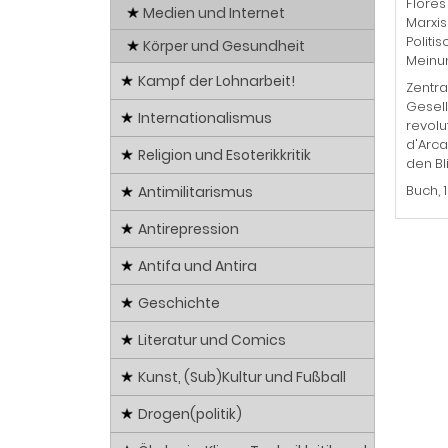
Flores
Medien und Internet
Marxis
Politi
Körper und Gesundheit
Meinun
Kampf der Lohnarbeit!
Zentra
Gesell
Internationalismus
revolu
d'Arca
Religion und Esoterikkritik
den Bl
Buch, 
Antimilitarismus
Antirepression
Antifa und Antira
Geschichte
Literatur und Comics
Kunst, (Sub)Kultur und Fußball
Drogen(politik)