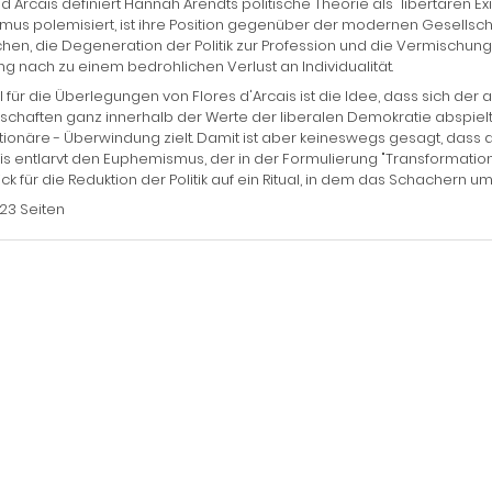
 d'Arcais definiert Hannah Arendts politische Theorie als "libertären 
mus polemisiert, ist ihre Position gegenüber der modernen Gesellscha
schen, die Degeneration der Politik zur Profession und die Vermischun
g nach zu einem bedrohlichen Verlust an Individualität.
l für die Überlegungen von Flores d'Arcais ist die Idee, dass sich der
schaften ganz innerhalb der Werte der liberalen Demokratie abspielt
tionäre - Überwindung zielt. Damit ist aber keineswegs gesagt, dass d
is entlarvt den Euphemismus, der in der Formulierung "Transformation"
ick für die Reduktion der Politik auf ein Ritual, in dem das Schachern
123 Seiten