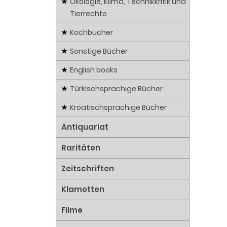
Ökologie, Klima, Technikkritik und
Tierrechte
Kochbücher
Sonstige Bücher
English books
Türkischsprachige Bücher
Kroatischsprachige Bücher
Antiquariat
Raritäten
Zeitschriften
Klamotten
Filme