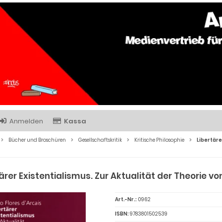
Anmelden
Kassa
Bücher und Broschüren
Gesellschaftskritik
Kritische Philosophie
Libertäre
ärer Existentialismus. Zur Aktualität der Theorie 
Art.-Nr.:
0962
ISBN:
9783801502539